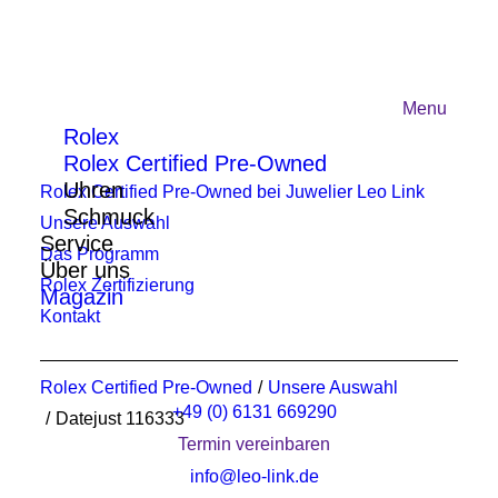
Menu
Rolex
Rolex Certified Pre-Owned
Uhren
Rolex Certified Pre-Owned bei Juwelier Leo Link
Schmuck
Unsere Auswahl
Service
Das Programm
Über uns
Rolex Zertifizierung
Magazin
Kontakt
Rolex Certified Pre-Owned
Unsere Auswahl
+49 (0) 6131 669290
Datejust 116333
Termin vereinbaren
info@leo-link.de‍